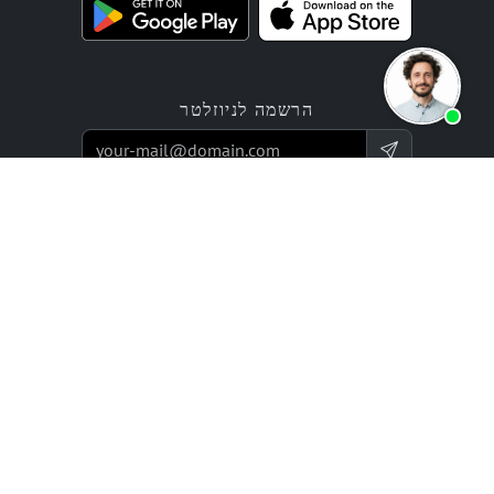
הרשמה לניוזלטר
הצעה
מוצרים
שירותי תכנות
אפליקציית בניית אתרים
מחירים / תעריפים
אפליקציית בונה חנות אונליין
פרויקטים ארגוניים
דירוגים
חברה
שותפים
רשת מומחים
בלוטרוניקס עבור סוכנויות
היסטוריה (מאז 2002)
תכנית ריסלר
קריירה / משרות
יחסי משקיעים