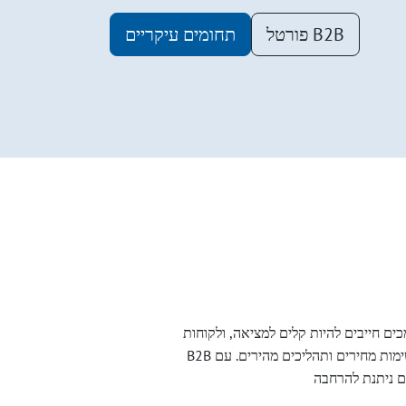
פורטל B2B
תחומים עיקריים
ים חייבים להיות קלים למציאה, ולקוחות
B2B מצפים לרשימות מוצרים ברורות, רשימות מחירים ותהליכים מהירים. עם bluetronix תוכלו להקים את פורטל התעשייה שלכם בשלבים שונים – מהופעה