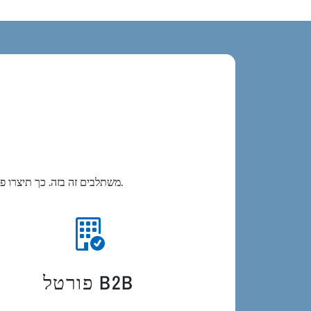
נתוני מוצרים, תיעוד ופונקציות B2B משתלבים זה בזה. כך תיצרו פלטפורמה שמפנה בצורה משמעותית מכירות, שירות ותהליכים פנימיים.
פורטל B2B