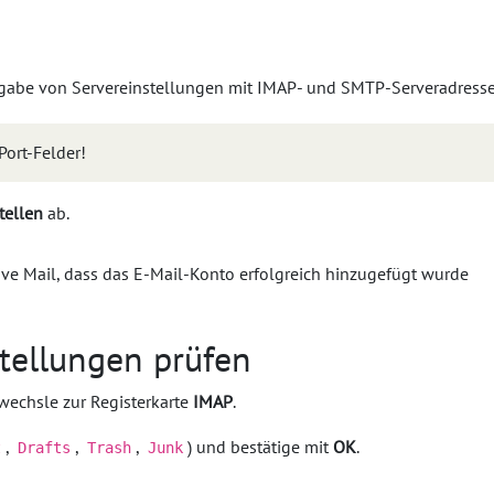
Port-Felder!
stellen
ab.
tellungen prüfen
echsle zur Registerkarte
IMAP
.
,
,
,
) und bestätige mit
OK
.
t
Drafts
Trash
Junk