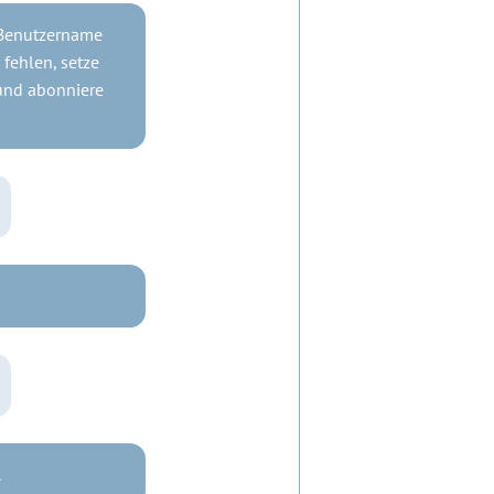
 Benutzername
fehlen, setze
nd abonniere
.