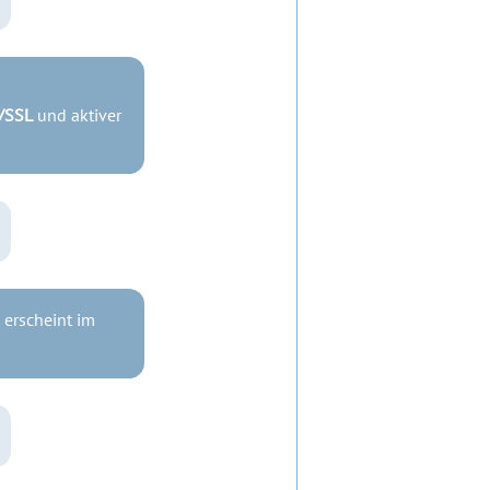
/SSL
und aktiver
erscheint im