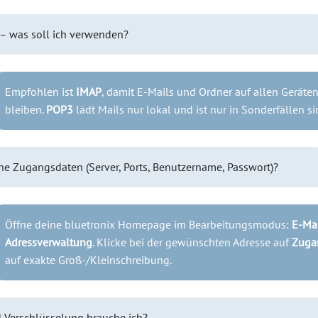
– was soll ich verwenden?
Empfohlen ist
IMAP
, damit E-Mails und Ordner auf allen Geräte
bleiben.
POP3
lädt Mails nur lokal und ist nur in Sonderfällen si
ne Zugangsdaten (Server, Ports, Benutzername, Passwort)?
Öffne deine bluetronix Homepage im Bearbeitungsmodus:
E-Mai
Adressverwaltung
. Klicke bei der gewünschten Adresse auf
Zuga
auf exakte Groß-/Kleinschreibung.
 Verschlüsselung brauche ich?