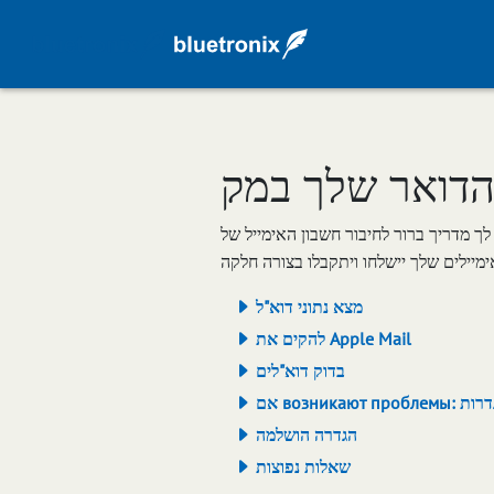
הדואר שלך במק
ור חשבון האימייל של bluetronix שלך עם ה-Mac שלך (Mail.app או לקוח תואם). תקבל את כל ההגדרות הנדרשות כמו
מצא נתוני דוא"ל
להקים את Apple Mail
בדוק דוא"לים
את ההגדרות
הגדרה הושלמה
שאלות נפוצות