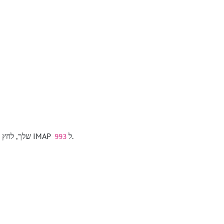
.
והגדר את פורט IMAP ל
בחר את חשבון bluetronix שלך
993